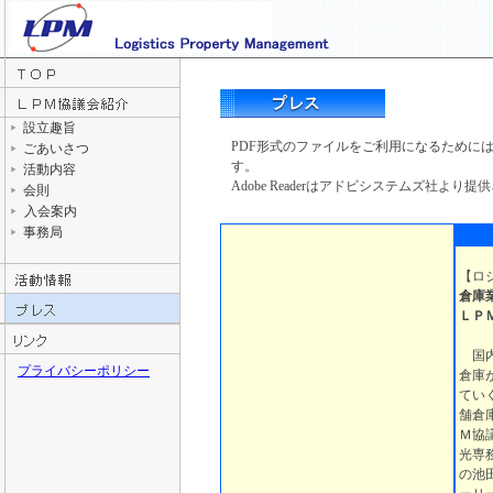
設立趣旨
PDF形式のファイルをご利用になるためには、Ado
ごあいさつ
す。
活動内容
Adobe Readerはアドビシステムズ社より提
会則
入会案内
事務局
【
ロ
倉庫
ＬＰ
国内
プライバシーポリシー
倉庫
てい
舗倉
Ｍ協
光専
の池