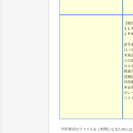
【
物
ＬＬ
ＬＰ
若手
ロパ
木篤
スの
ネル
限責
流施
河田
木会
ポレ
リス
PDF形式のファイルをご利用になるためには、Ado