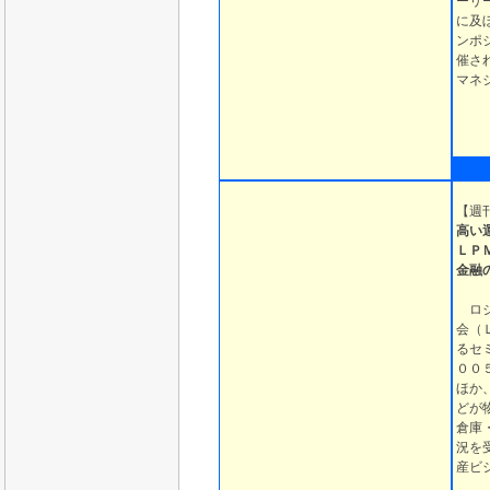
ーリ
に及
ンポ
催さ
マネ
【
週
高い
ＬＰ
金融
ロジ
会（
るセ
００
ほか
どが
倉庫
況を
産ビ