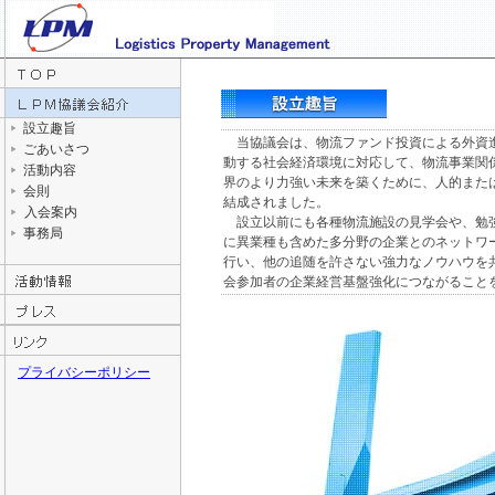
設立趣旨
当協議会は、物流ファンド投資による外資
ごあいさつ
動する社会経済環境に対応して、物流事業関
活動内容
界のより力強い未来を築くために、人的また
会則
結成されました。
入会案内
設立以前にも各種物流施設の見学会や、勉
事務局
に異業種も含めた多分野の企業とのネットワ
行い、他の追随を許さない強力なノウハウを
会参加者の企業経営基盤強化につながること
プライバシーポリシー