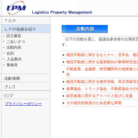
設立趣旨
以下の活動を通じ、協議会参加者の企業経営
ごあいさつ
す。
活動内容
会則
●
物流不動産に関するセミナー、見学会、勉
入会案内
●
物流不動産に関する最新動向の事例研究並
事務局
不動産業、金融業、研究機関等の他業種と
●
究
●
物流不動産に関する物件情報、荷主情報等
●
倉庫協会、トラック協会、不動産協会その
●
経営改善に関するアドバイス並びに支援
●
その他目的推進のため必要な事業
プライバシーポリシー